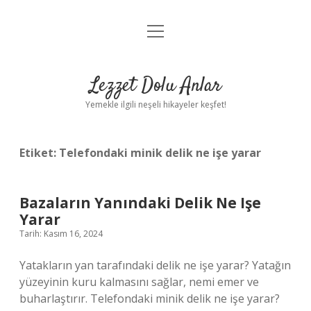
menüyü
Anasayfa
aç
Gizlilik Politikası
Lezzet Dolu Anlar
Yasal Uyarı
Yemekle ilgili neşeli hikayeler keşfet!
Hakkımızda
Etiket:
Telefondaki minik delik ne işe yarar
Bazaların Yanındaki Delik Ne Işe
Yarar
Tarih: Kasım 16, 2024
Yatakların yan tarafındaki delik ne işe yarar? Yatağın
yüzeyinin kuru kalmasını sağlar, nemi emer ve
buharlaştırır. Telefondaki minik delik ne işe yarar?