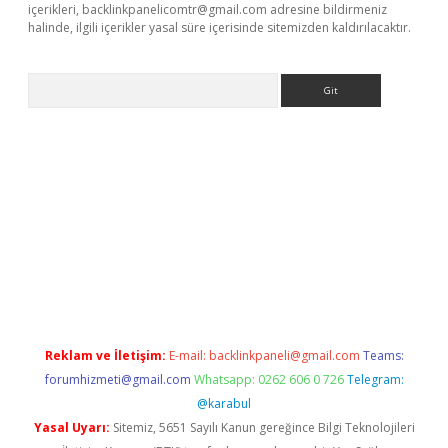
içerikleri,
backlinkpanelicomtr@gmail.com
adresine bildirmeniz
halinde, ilgili içerikler yasal süre içerisinde sitemizden kaldırılacaktır.
Arama
no/
betexpergir.net
Reklam ve İletişim:
E-mail:
backlinkpaneli@gmail.com
Teams:
forumhizmeti@gmail.com
Whatsapp: 0262 606 0 726
Telegram:
@karabul
Yasal Uyarı:
Sitemiz, 5651 Sayılı Kanun gereğince Bilgi Teknolojileri