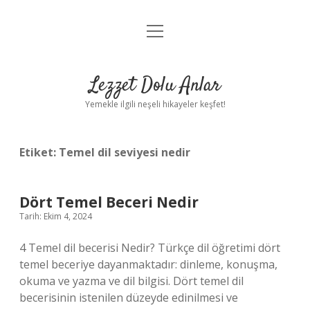
menüyü
Anasayfa
aç
Gizlilik Politikası
Lezzet Dolu Anlar
Yasal Uyarı
Yemekle ilgili neşeli hikayeler keşfet!
Hakkımızda
Etiket:
Temel dil seviyesi nedir
Dört Temel Beceri Nedir
Tarih: Ekim 4, 2024
4 Temel dil becerisi Nedir? Türkçe dil öğretimi dört
temel beceriye dayanmaktadır: dinleme, konuşma,
okuma ve yazma ve dil bilgisi. Dört temel dil
becerisinin istenilen düzeyde edinilmesi ve