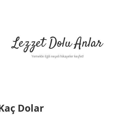
Lezzet Dolu Anlar
Yemekle ilgili neşeli hikayeler keşfet!
Kaç Dolar