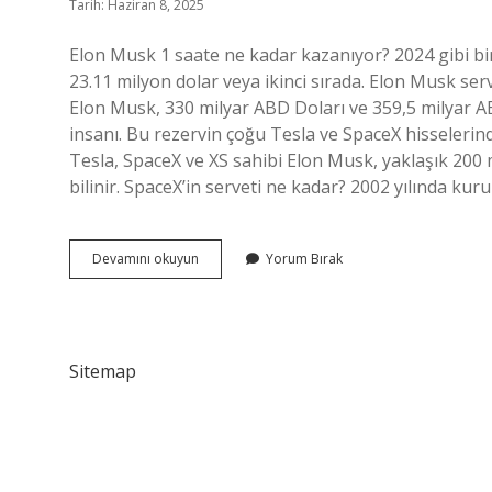
Tarih: Haziran 8, 2025
Elon Musk 1 saate ne kadar kazanıyor? 2024 gibi bir
23.11 milyon dolar veya ikinci sırada. Elon Musk se
Elon Musk, 330 milyar ABD Doları ve 359,5 milyar A
insanı. Bu rezervin çoğu Tesla ve SpaceX hisselerin
Tesla, SpaceX ve XS sahibi Elon Musk, yaklaşık 200 m
bilinir. SpaceX’in serveti ne kadar? 2002 yılında kur
Elon
Devamını okuyun
Yorum Bırak
Muskın
Serveti
Kaç
Dolar
Sitemap