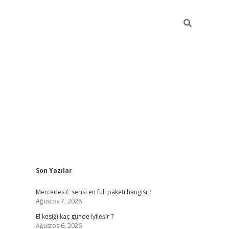
Sidebar
Son Yazılar
ilbet giriş
https://betexpergiris.casino/
betexpe
Mercedes C serisi en full paketi hangisi ?
Ağustos 7, 2026
El kesiği kaç günde iyileşir ?
Ağustos 6, 2026