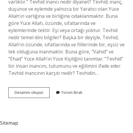
varlıktır.” Tevhid inancı nedir diyanet? Tevhid; inanç,
düşünce ve eylemde yalnızca bir Yaratıcı olan Yüce
Allah’ın varlığına ve birliğine odaklanmaktır. Buna
göre Yüce Allah, özünde, sıfatlarında ve
eylemlerinde tektir. Eşi veya ortağı yoktur. Tevhid
nedir temel dini bilgiler? Başka bir deyişle, Tevhid,
Allah’ın özünde, sıfatlarında ve fiillerinde bir, eşsiz ve
tek olduğuna inanmaktır. Buna göre, “Vahid” ve
“Ehad” Yüce Allah’ın Yüce Kişiliğini tanımlar; “Tevhid”
bir insan inancını, tutumunu ve eğilimini ifade eder.
Tevhid inancının karşıtı nedir? Tevhidin…
Tevhid
Devamını okuyun
Yorum Bırak
Inancının
Özellikleri
Nelerdir
Sitemap