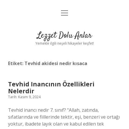
menüyü
Anasayfa
aç
Gizlilik Politikası
Lezzet Dolu Anlar
Yasal Uyarı
Yemekle ilgili neşeli hikayeler keşfet!
Hakkımızda
Etiket:
Tevhid akidesi nedir kısaca
Tevhid Inancının Özellikleri
Nelerdir
Tarih: Kasım 9, 2024
Tevhid inancı nedir 7. sınıf? “Allah, zatında,
sıfatlarında ve fiillerinde tektir, eşi, benzeri ve ortağı
yoktur, ibadete layık olan ve kabul edilen tek