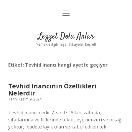
menüyü
Anasayfa
aç
Gizlilik Politikası
Lezzet Dolu Anlar
Yasal Uyarı
Yemekle ilgili neşeli hikayeler keşfet!
Hakkımızda
Etiket:
Tevhid inancı hangi ayette geçiyor
Tevhid Inancının Özellikleri
Nelerdir
Tarih: Kasım 9, 2024
Tevhid inancı nedir 7. sınıf? “Allah, zatında,
sıfatlarında ve fiillerinde tektir, eşi, benzeri ve ortağı
yoktur, ibadete layık olan ve kabul edilen tek