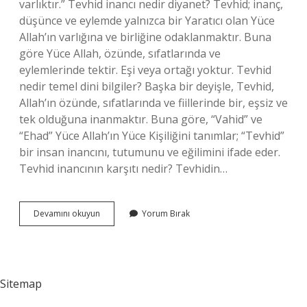
varlıktır.” Tevhid inancı nedir diyanet? Tevhid; inanç,
düşünce ve eylemde yalnızca bir Yaratıcı olan Yüce
Allah’ın varlığına ve birliğine odaklanmaktır. Buna
göre Yüce Allah, özünde, sıfatlarında ve
eylemlerinde tektir. Eşi veya ortağı yoktur. Tevhid
nedir temel dini bilgiler? Başka bir deyişle, Tevhid,
Allah’ın özünde, sıfatlarında ve fiillerinde bir, eşsiz ve
tek olduğuna inanmaktır. Buna göre, “Vahid” ve
“Ehad” Yüce Allah’ın Yüce Kişiliğini tanımlar; “Tevhid”
bir insan inancını, tutumunu ve eğilimini ifade eder.
Tevhid inancının karşıtı nedir? Tevhidin…
Tevhid
Devamını okuyun
Yorum Bırak
Inancının
Özellikleri
Nelerdir
Sitemap