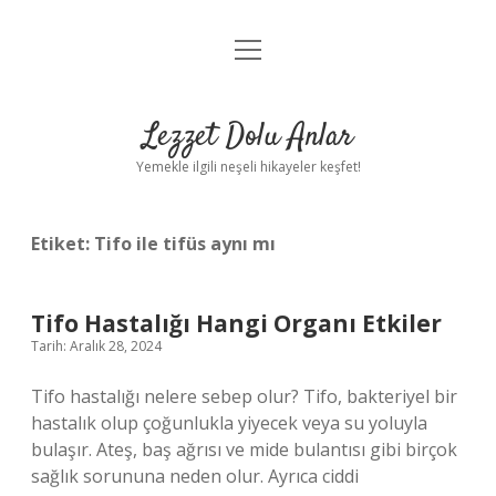
menüyü
Anasayfa
aç
Gizlilik Politikası
Lezzet Dolu Anlar
Yasal Uyarı
Yemekle ilgili neşeli hikayeler keşfet!
Hakkımızda
Etiket:
Tifo ile tifüs aynı mı
Tifo Hastalığı Hangi Organı Etkiler
Tarih: Aralık 28, 2024
Tifo hastalığı nelere sebep olur? Tifo, bakteriyel bir
hastalık olup çoğunlukla yiyecek veya su yoluyla
bulaşır. Ateş, baş ağrısı ve mide bulantısı gibi birçok
sağlık sorununa neden olur. Ayrıca ciddi