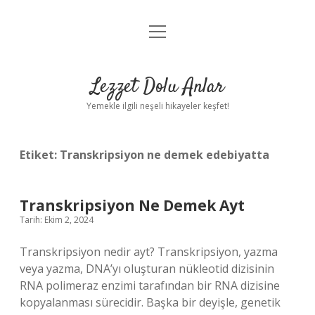
menüyü
Anasayfa
aç
Gizlilik Politikası
Lezzet Dolu Anlar
Yasal Uyarı
Yemekle ilgili neşeli hikayeler keşfet!
Hakkımızda
Etiket:
Transkripsiyon ne demek edebiyatta
Transkripsiyon Ne Demek Ayt
Tarih: Ekim 2, 2024
Transkripsiyon nedir ayt? Transkripsiyon, yazma
veya yazma, DNA’yı oluşturan nükleotid dizisinin
RNA polimeraz enzimi tarafından bir RNA dizisine
kopyalanması sürecidir. Başka bir deyişle, genetik