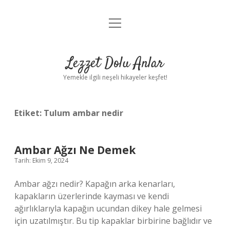
menüyü
Anasayfa
aç
Gizlilik Politikası
Lezzet Dolu Anlar
Yasal Uyarı
Yemekle ilgili neşeli hikayeler keşfet!
Hakkımızda
Etiket:
Tulum ambar nedir
Ambar Ağzı Ne Demek
Tarih: Ekim 9, 2024
Ambar ağzı nedir? Kapağın arka kenarları,
kapakların üzerlerinde kayması ve kendi
ağırlıklarıyla kapağın ucundan dikey hale gelmesi
için uzatılmıştır. Bu tip kapaklar birbirine bağlıdır ve