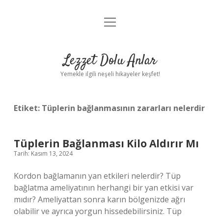
menüyü
Anasayfa
aç
Gizlilik Politikası
Lezzet Dolu Anlar
Yasal Uyarı
Yemekle ilgili neşeli hikayeler keşfet!
Hakkımızda
Etiket:
Tüplerin bağlanmasının zararları nelerdir
Tüplerin Bağlanması Kilo Aldırır Mı
Tarih: Kasım 13, 2024
Kordon bağlamanın yan etkileri nelerdir? Tüp
bağlatma ameliyatının herhangi bir yan etkisi var
mıdır? Ameliyattan sonra karın bölgenizde ağrı
olabilir ve ayrıca yorgun hissedebilirsiniz. Tüp