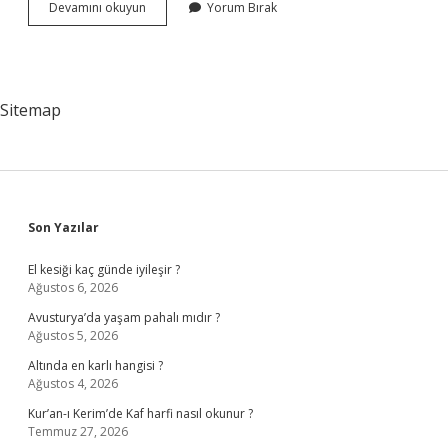
Türkiyede
Devamını okuyun
Yorum Bırak
Sanat
Ile
Ilgili
Düzenlenen
Etkinlikler
Sitemap
Nelerdir
Sidebar
Son Yazılar
El kesiği kaç günde iyileşir ?
Ağustos 6, 2026
Avusturya’da yaşam pahalı mıdır ?
Ağustos 5, 2026
Altında en karlı hangisi ?
Ağustos 4, 2026
Kur’an-ı Kerim’de Kaf harfi nasıl okunur ?
Temmuz 27, 2026