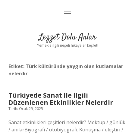
menüyü
Anasayfa
aç
Gizlilik Politikası
Lezzet Dolu Anlar
Yasal Uyarı
Yemekle ilgili neşeli hikayeler keşfet!
Hakkımızda
Etiket:
Türk kültüründe yaygın olan kutlamalar
nelerdir
Türkiyede Sanat Ile Ilgili
Düzenlenen Etkinlikler Nelerdir
Tarih: Ocak 29, 2025
Sanat etkinlikleri çeşitleri nelerdir? Mektup / günlük
/ anılarBiyografi / otobiyografi. Konuşma / eleştiri /