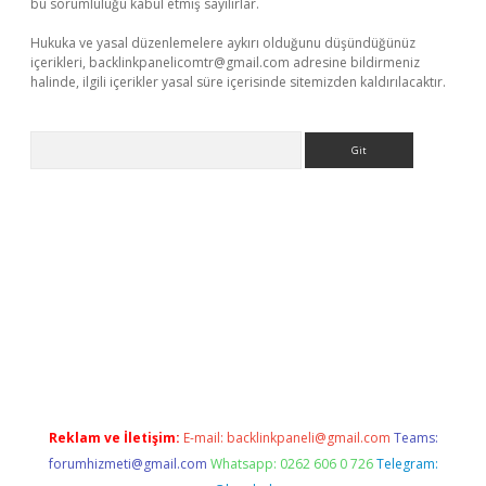
bu sorumluluğu kabul etmiş sayılırlar.
Hukuka ve yasal düzenlemelere aykırı olduğunu düşündüğünüz
içerikleri,
backlinkpanelicomtr@gmail.com
adresine bildirmeniz
halinde, ilgili içerikler yasal süre içerisinde sitemizden kaldırılacaktır.
Arama
no/
betexpergir.net
Reklam ve İletişim:
E-mail:
backlinkpaneli@gmail.com
Teams:
forumhizmeti@gmail.com
Whatsapp: 0262 606 0 726
Telegram: