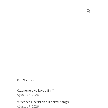
Sidebar
Son Yazılar
ilbet giriş
https://betexpergiris.casino/
betexp
Kuzene ne diye kaydedilir ?
Ağustos 8, 2026
Mercedes C serisi en full paketi hangisi ?
Ağustos 7, 2026