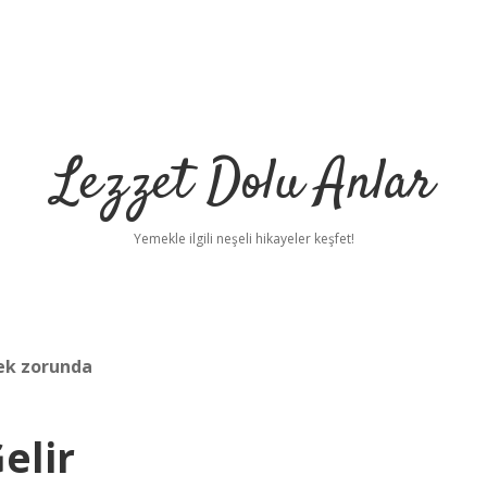
Lezzet Dolu Anlar
Yemekle ilgili neşeli hikayeler keşfet!
ek zorunda
elir