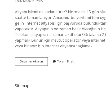
Tarih: Nisan 11, 2025
Altyapı işlemi ne kadar sürer? Normalde 15 gün sürec
saatte tamamlanıyor. Amacımız bu yöntemi tüm uyg
gelir? İnternet altyapısı için başvuruda bulunduktan
yapacaktır. Altyapının ne zaman hazır olacağının 
Telekom altyapısı ne zaman aktif olur? Ortalama 2 ile
yapmalı? Bunun için mevcut operatör veya internet sa
veya binanız için internet altyapısı sağlamak…
Alt
Devamını okuyun
Yorum Bırak
Yapi
Kac
Gunde
Gelir
Sitemap