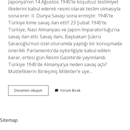
Japonya’nın 14 Ağustos 1945’te koşulsuz teslimiyet
ilkelerini kabul ederek resmi olarak teslim olmasıyla
sona erer. II. Dünya Savaşı sona ermiştir. 1945’te
Türkiye kime savaş ilan etti? 23 Şubat 1945’te
Türkiye, Nazi Almanyası ve Japon İmparatorluğu’na
savaş ilan etti. Savaş ilanı, Başbakan Şükrü
Saracoğlu’nun özel oturumda yaptığı bir konuşmada
önerildi. Parlamento’da oybirliğiyle kabul edilen
karar, ertesi gün Resmi Gazete’de yayımlandı.
Türkiye 1945’de Almanya’ya neden savaş açtı?
Müttefiklerin Birleşmiş Milletler’e üye…
1945
Devamını okuyun
Yorum Bırak
Da
Türkiyede
Ne
Oldu
Sitemap