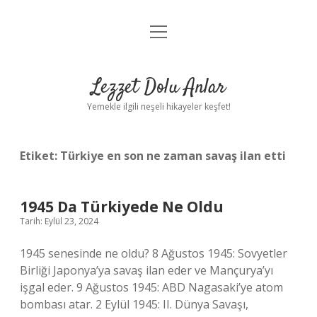
menüyü
Anasayfa
aç
Gizlilik Politikası
Lezzet Dolu Anlar
Yasal Uyarı
Yemekle ilgili neşeli hikayeler keşfet!
Hakkımızda
Etiket:
Türkiye en son ne zaman savaş ilan etti
1945 Da Türkiyede Ne Oldu
Tarih: Eylül 23, 2024
1945 senesinde ne oldu? 8 Ağustos 1945: Sovyetler
Birliği Japonya’ya savaş ilan eder ve Mançurya’yı
işgal eder. 9 Ağustos 1945: ABD Nagasaki’ye atom
bombası atar. 2 Eylül 1945: II. Dünya Savaşı,