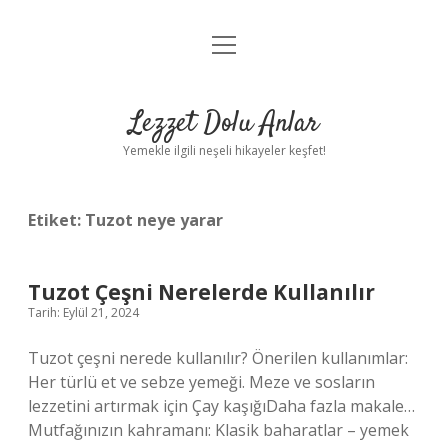
menüyü
Anasayfa
aç
Gizlilik Politikası
Lezzet Dolu Anlar
Yasal Uyarı
Yemekle ilgili neşeli hikayeler keşfet!
Hakkımızda
Etiket:
Tuzot neye yarar
Tuzot Çeşni Nerelerde Kullanılır
Tarih: Eylül 21, 2024
Tuzot çeşni nerede kullanılır? Önerilen kullanımlar:
Her türlü et ve sebze yemeği. Meze ve sosların
lezzetini artırmak için Çay kaşığıDaha fazla makale…
Mutfağınızın kahramanı: Klasik baharatlar – yemek