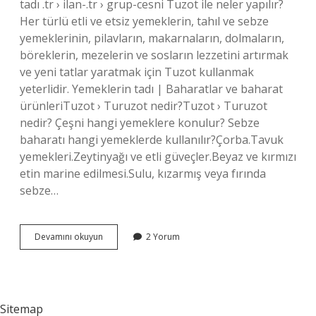
tadı .tr › ilan-.tr › grup-cesni Tuzot ile neler yapılır?
Her türlü etli ve etsiz yemeklerin, tahıl ve sebze
yemeklerinin, pilavların, makarnaların, dolmaların,
böreklerin, mezelerin ve sosların lezzetini artırmak
ve yeni tatlar yaratmak için Tuzot kullanmak
yeterlidir. Yemeklerin tadı | Baharatlar ve baharat
ürünleriTuzot › Turuzot nedir?Tuzot › Turuzot
nedir? Çeşni hangi yemeklere konulur? Sebze
baharatı hangi yemeklerde kullanılır?Çorba.Tavuk
yemekleri.Zeytinyağı ve etli güveçler.Beyaz ve kırmızı
etin marine edilmesi.Sulu, kızarmış veya fırında
sebze…
Tuzot
Devamını okuyun
2 Yorum
Çeşni
Nerelerde
Kullanılır
Sitemap