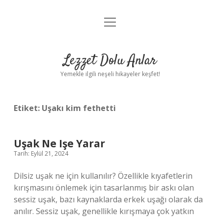
menüyü
Anasayfa
aç
Gizlilik Politikası
Lezzet Dolu Anlar
Yasal Uyarı
Yemekle ilgili neşeli hikayeler keşfet!
Hakkımızda
Etiket:
Uşakı kim fethetti
Uşak Ne Işe Yarar
Tarih: Eylül 21, 2024
Dilsiz uşak ne için kullanılır? Özellikle kıyafetlerin
kırışmasını önlemek için tasarlanmış bir askı olan
sessiz uşak, bazı kaynaklarda erkek uşağı olarak da
anılır. Sessiz uşak, genellikle kırışmaya çok yatkın