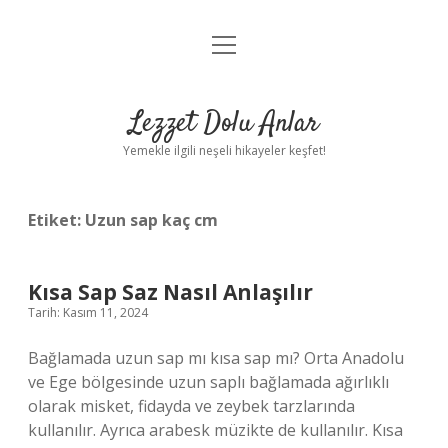
menüyü
Anasayfa
aç
Gizlilik Politikası
Lezzet Dolu Anlar
Yasal Uyarı
Yemekle ilgili neşeli hikayeler keşfet!
Hakkımızda
Etiket:
Uzun sap kaç cm
Kısa Sap Saz Nasıl Anlaşılır
Tarih: Kasım 11, 2024
Bağlamada uzun sap mı kısa sap mı? Orta Anadolu
ve Ege bölgesinde uzun saplı bağlamada ağırlıklı
olarak misket, fidayda ve zeybek tarzlarında
kullanılır. Ayrıca arabesk müzikte de kullanılır. Kısa