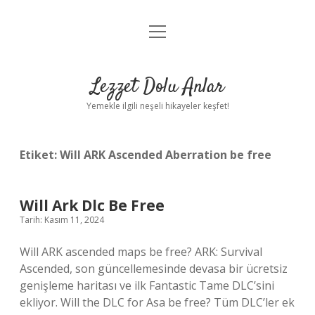
menüyü
Anasayfa
aç
Gizlilik Politikası
Lezzet Dolu Anlar
Yasal Uyarı
Yemekle ilgili neşeli hikayeler keşfet!
Hakkımızda
Etiket:
Will ARK Ascended Aberration be free
Will Ark Dlc Be Free
Tarih: Kasım 11, 2024
Will ARK ascended maps be free? ARK: Survival
Ascended, son güncellemesinde devasa bir ücretsiz
genişleme haritası ve ilk Fantastic Tame DLC’sini
ekliyor. Will the DLC for Asa be free? Tüm DLC’ler ek