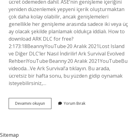
ücret ödemeden dahil. ASE’nin genişleme içeriğini
yeniden düzenlemek yepyeni içerik oluşturmaktan
çok daha kolay olabilir, ancak genişlemeleri
genellikle her genişleme arasında sadece iki veya üç
ay olacak şekilde planlamak oldukça iddialı. How to
download ARK DLC for free?
2:173:18BeannyYouTube·20 Aralık 2021Lost Island
ve Diğer DLC’ler Nasıl İndirilir! Ark Survival Evolved
RehberiYouTube·Beanny·20 Aralık 2021YouTubeBu
videoda…Ve Ark Survival’a tıklayın. Bu arada,
ücretsiz bir hafta sonu, bu yüzden gidip oynamak
isteyebilirsiniz,…
Will
Devamını okuyun
Yorum Bırak
Ark
Dlc
Be
Free
Sitemap