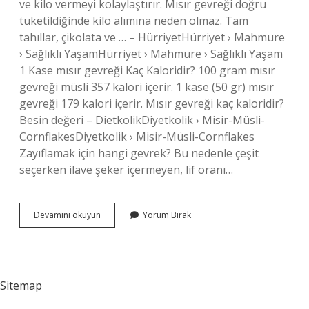
ve kilo vermeyi kolaylaştırır. Mısır gevreği doğru
tüketildiğinde kilo alımına neden olmaz. Tam
tahıllar, çikolata ve … – HürriyetHürriyet › Mahmure
› Sağlıklı YaşamHürriyet › Mahmure › Sağlıklı Yaşam
1 Kase mısır gevreği Kaç Kaloridir? 100 gram mısır
gevreği müsli 357 kalori içerir. 1 kase (50 gr) mısır
gevreği 179 kalori içerir. Mısır gevreği kaç kaloridir?
Besin değeri – DietkolikDiyetkolik › Misir-Müsli-
CornflakesDiyetkolik › Misir-Müsli-Cornflakes
Zayıflamak için hangi gevrek? Bu nedenle çeşit
seçerken ilave şeker içermeyen, lif oranı…
Kilo
Devamını okuyun
Yorum Bırak
Almak
Için
Mısır
Gevreği
Yenir
Sitemap
Mi