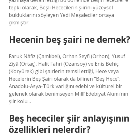
yazmaya devam ettiği bu dönemde Beşli Hececiler’e
tepki olarak, Beşli Hececilerin şiirini yüzeysel
bulduklarını söyleyen Yedi Meşaleciler ortaya
çıkmıştır.
Hecenin beş şairi ne demek?
Faruk Nâfiz (Çamlıbel), Orhan Seyfi (Orhon), Yusuf
Ziyâ (Ortaç), Halit Fahri (Ozansoy) ve Enis Behiç
(Koryürek) gibi şairlerin temsil ettiği, Hece veya
Hecelerin Beş Şairi olarak da bilinen “Beş Hece”;
Anadolu-Asya-Türk varlığını edebi ve kültürel bir
gelenek olarak benimseyen Millî Edebiyat Akımı’nın
şiir kolu…
Beş hececiler şiir anlayışının
özellikleri nelerdir?