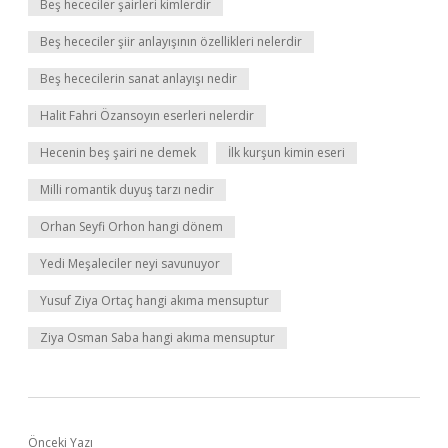
Beş hececiler şairleri kimlerdir
Beş hececiler şiir anlayışının özellikleri nelerdir
Beş hececilerin sanat anlayışı nedir
Halit Fahri Özansoyın eserleri nelerdir
Hecenin beş şairi ne demek
İlk kurşun kimin eseri
Milli romantik duyuş tarzı nedir
Orhan Seyfi Orhon hangi dönem
Yedi Meşaleciler neyi savunuyor
Yusuf Ziya Ortaç hangi akıma mensuptur
Ziya Osman Saba hangi akıma mensuptur
Önceki Yazı