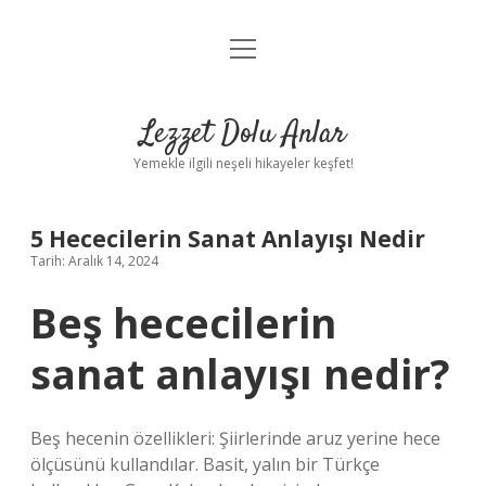
menüyü
Anasayfa
aç
Gizlilik Politikası
Lezzet Dolu Anlar
Yasal Uyarı
Yemekle ilgili neşeli hikayeler keşfet!
Hakkımızda
5 Hececilerin Sanat Anlayışı Nedir
Tarih: Aralık 14, 2024
Beş hececilerin
sanat anlayışı nedir?
Beş hecenin özellikleri: Şiirlerinde aruz yerine hece
ölçüsünü kullandılar. Basit, yalın bir Türkçe