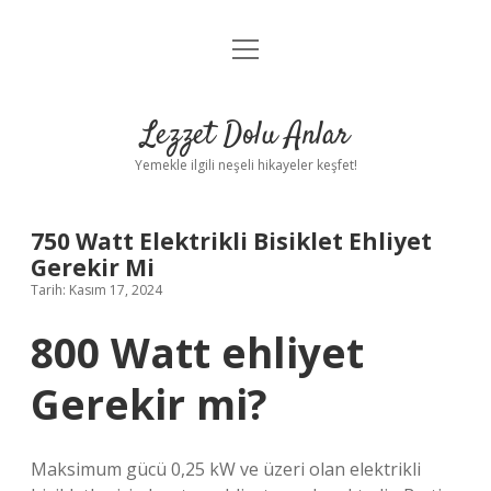
menüyü
Anasayfa
aç
Gizlilik Politikası
Lezzet Dolu Anlar
Yasal Uyarı
Yemekle ilgili neşeli hikayeler keşfet!
Hakkımızda
750 Watt Elektrikli Bisiklet Ehliyet
Gerekir Mi
Tarih: Kasım 17, 2024
800 Watt ehliyet
Gerekir mi?
Maksimum gücü 0,25 kW ve üzeri olan elektrikli