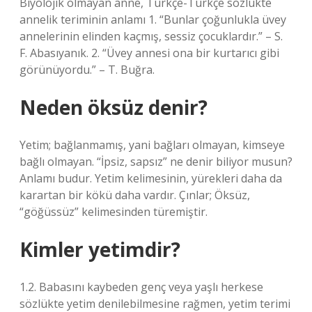
Biyolojik olmayan anne, Türkçe-Türkçe sözlükte
annelik teriminin anlamı 1. “Bunlar çoğunlukla üvey
annelerinin elinden kaçmış, sessiz çocuklardır.” – S.
F. Abasıyanık. 2. “Üvey annesi ona bir kurtarıcı gibi
görünüyordu.” – T. Buğra.
Neden öksüz denir?
Yetim; bağlanmamış, yani bağları olmayan, kimseye
bağlı olmayan. “İpsiz, sapsız” ne denir biliyor musun?
Anlamı budur. Yetim kelimesinin, yürekleri daha da
karartan bir kökü daha vardır. Çınlar; Öksüz,
“göğüssüz” kelimesinden türemiştir.
Kimler yetimdir?
1.2. Babasını kaybeden genç veya yaşlı herkese
sözlükte yetim denilebilmesine rağmen, yetim terimi