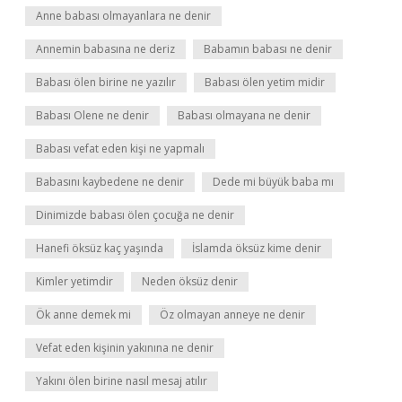
Anne babası olmayanlara ne denir
Annemin babasına ne deriz
Babamın babası ne denir
Babası ölen birine ne yazılır
Babası ölen yetim midir
Babası Olene ne denir
Babası olmayana ne denir
Babası vefat eden kişi ne yapmalı
Babasını kaybedene ne denir
Dede mi büyük baba mı
Dinimizde babası ölen çocuğa ne denir
Hanefi öksüz kaç yaşında
İslamda öksüz kime denir
Kimler yetimdir
Neden öksüz denir
Ök anne demek mi
Öz olmayan anneye ne denir
Vefat eden kişinin yakınına ne denir
Yakını ölen birine nasıl mesaj atılır