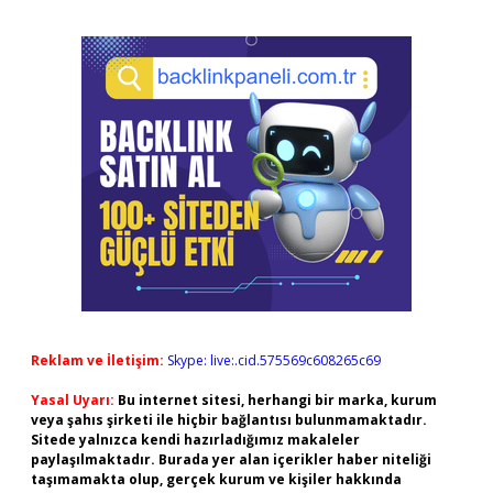
Reklam ve İletişim:
Skype: live:.cid.575569c608265c69
Yasal Uyarı:
Bu internet sitesi, herhangi bir marka, kurum
veya şahıs şirketi ile hiçbir bağlantısı bulunmamaktadır.
Sitede yalnızca kendi hazırladığımız makaleler
paylaşılmaktadır. Burada yer alan içerikler haber niteliği
taşımamakta olup, gerçek kurum ve kişiler hakkında