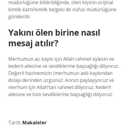
müdürlüğüne bildirildiğinde, ölen kişinin orijinal
kimlik kartı/kimlik belgesi de nüfus müdürlüğüne
gönderilir.
Yakını ölen birine nasıl
mesaj atılır?
Merhumun acı kaybı için Allah rahmet eylesin ve
kederli ailesine ve sevdiklerine başsağlığı diliyoruz.
Değerli hazinemizin (merhumun adı) kaybından
dolayı derinden üzgünüz. Acınızı paylaşıyoruz ve
merhum için Allah’tan rahmet diliyoruz. Kederli
ailesine ve tüm sevdiklerine başsağlığı diliyoruz.
Tarih:
Makaleler