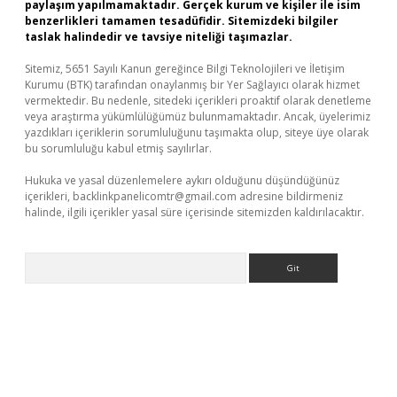
paylaşım yapılmamaktadır. Gerçek kurum ve kişiler ile isim
benzerlikleri tamamen tesadüfidir. Sitemizdeki bilgiler
taslak halindedir ve tavsiye niteliği taşımazlar.
Sitemiz, 5651 Sayılı Kanun gereğince Bilgi Teknolojileri ve İletişim
Kurumu (BTK) tarafından onaylanmış bir Yer Sağlayıcı olarak hizmet
vermektedir. Bu nedenle, sitedeki içerikleri proaktif olarak denetleme
veya araştırma yükümlülüğümüz bulunmamaktadır. Ancak, üyelerimiz
yazdıkları içeriklerin sorumluluğunu taşımakta olup, siteye üye olarak
bu sorumluluğu kabul etmiş sayılırlar.
Hukuka ve yasal düzenlemelere aykırı olduğunu düşündüğünüz
içerikleri,
backlinkpanelicomtr@gmail.com
adresine bildirmeniz
halinde, ilgili içerikler yasal süre içerisinde sitemizden kaldırılacaktır.
Arama