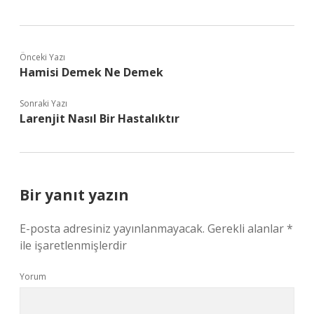
Önceki Yazı
Hamisi Demek Ne Demek
Sonraki Yazı
Larenjit Nasıl Bir Hastalıktır
Bir yanıt yazın
E-posta adresiniz yayınlanmayacak.
Gerekli alanlar
*
ile işaretlenmişlerdir
Yorum