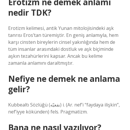
Erotizm ne demek anlamı
nedir TDK?
Erotizm kelimesi, antik Yunan mitolojisindeki aşk
tanrısı Eros’tan türemiştir. En geniş anlamıyla, hem
karşı cinsten bireylerin cinsel yakınlığında hem de
tüm insanlar arasındaki dostluk ve aşk biçiminde
aşkın tezahürlerini kapsar. Ancak bu kelime
zamanla anlamını daraltmıştır.
Nefiye ne demek ne anlama
gelir?
Kubbealtı Sözlüğü (ﻧﻔﻌﻴّﻪ) i. (Ar. nef’і “faydaya ilişkin”,
nef’iyye kökünden) fels. Pragmatizm.
Bana ne nasıl yazılıyor?