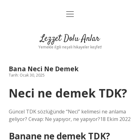
menüyü
Anasayfa
aç
Gizlilik Politikası
Lezzet Dolu Anlar
Yasal Uyarı
Yemekle ilgili neşeli hikayeler keşfet!
Hakkımızda
Bana Neci Ne Demek
Tarih: Ocak 30, 2025
Neci ne demek TDK?
Güncel TDK sözlüğünde “Neci” kelimesi ne anlama
geliyor? Cevap: Ne yapıyor, ne yapıyor?18 Ekim 2022
Banane ne demek TDK?