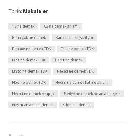
Tarih:
Makaleler
18 ne demek
62 ne demek anlamı
Bana çök ne demek
Bana ne nasıl yazılıyor
Banane ne demek TDK
Enin ne demek TDK
Erez ne demek TDK
Hadit ne demek
Lingo ne demek TDK
Necati ne demek TDK
Neci ne demek TDK
Necim ne demek kelime anlamı
Necmi ne demek Arapça
Nefiye ne demek ne anlama gelir
Nesim anlamı ne demek
Şilebi ne demek