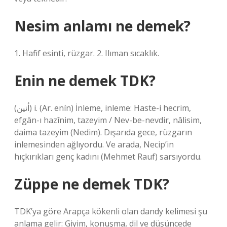
Nesim anlamı ne demek?
1. Hafif esinti, rüzgar. 2. Ilıman sıcaklık.
Enin ne demek TDK?
(ﺃﻧﻴﻦ) i. (Ar. enín) İnleme, inleme: Haste-i hecrim,
efgān-ı hazînim, tazeyim / Nev-be-nevdir, nâlisim,
daima tazeyim (Nedim). Dışarıda gece, rüzgarın
inlemesinden ağlıyordu. Ve arada, Necip’in
hıçkırıkları genç kadını (Mehmet Rauf) sarsıyordu.
Züppe ne demek TDK?
TDK’ya göre Arapça kökenli olan dandy kelimesi şu
anlama gelir: Giyim, konuşma, dil ve düşüncede