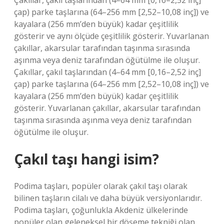
Çakıllar, çakıl taşlarından (4–64 mm [0,16–2,52 inç]
çap) parke taşlarına (64–256 mm [2,52–10,08 inç]) ve
kayalara (256 mm’den büyük) kadar çeşitlilik
gösterir ve aynı ölçüde çeşitlilik gösterir. Yuvarlanan
çakıllar, akarsular tarafından taşınma sırasında
aşınma veya deniz tarafından öğütülme ile oluşur.
Çakıllar, çakıl taşlarından (4–64 mm [0,16–2,52 inç]
çap) parke taşlarına (64–256 mm [2,52–10,08 inç]) ve
kayalara (256 mm’den büyük) kadar çeşitlilik
gösterir. Yuvarlanan çakıllar, akarsular tarafından
taşınma sırasında aşınma veya deniz tarafından
öğütülme ile oluşur.
Çakıl taşı hangi isim?
Podima taşları, popüler olarak çakıl taşı olarak
bilinen taşların cilalı ve daha büyük versiyonlarıdır.
Podima taşları, çoğunlukla Akdeniz ülkelerinde
popüler olan geleneksel bir döşeme tekniği olan