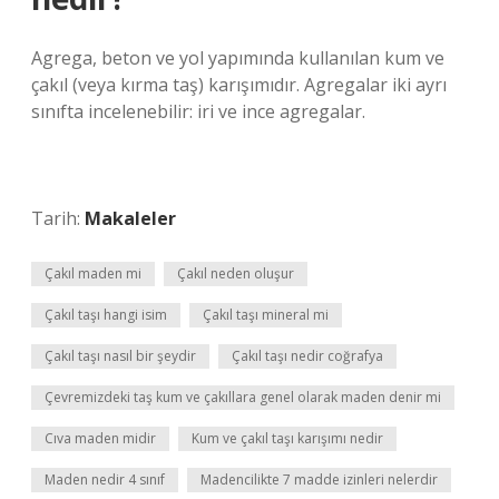
Agrega, beton ve yol yapımında kullanılan kum ve
çakıl (veya kırma taş) karışımıdır. Agregalar iki ayrı
sınıfta incelenebilir: iri ve ince agregalar.
Tarih:
Makaleler
Çakıl maden mi
Çakıl neden oluşur
Çakıl taşı hangi isim
Çakıl taşı mineral mi
Çakıl taşı nasıl bir şeydir
Çakıl taşı nedir coğrafya
Çevremizdeki taş kum ve çakıllara genel olarak maden denir mi
Cıva maden midir
Kum ve çakıl taşı karışımı nedir
Maden nedir 4 sınıf
Madencilikte 7 madde izinleri nelerdir