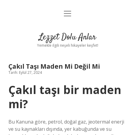
menüyü
Anasayfa
aç
Gizlilik Politikası
Lezzet Dolu Anlar
Yasal Uyarı
Yemekle ilgili neşeli hikayeler keşfet!
Hakkımızda
Çakıl Taşı Maden Mi Değil Mi
Tarih: Eylül 27, 2024
Çakıl taşı bir maden
mi?
Bu Kanuna göre, petrol, doğal gaz, jeotermal enerji
ve su kaynakları dışında, yer kabuğunda ve su