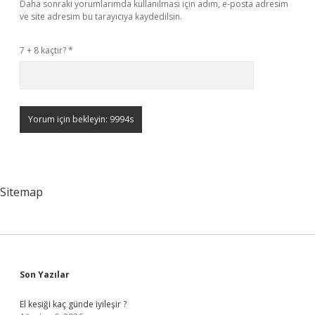
Daha sonraki yorumlarımda kullanılması için adım, e-posta adresim
ve site adresim bu tarayıcıya kaydedilsin.
7 + 8 kaçtır?
*
Sitemap
Sidebar
Son Yazılar
El kesiği kaç günde iyileşir ?