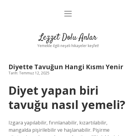
menüyü
Anasayfa
aç
Gizlilik Politikası
Lezzet Dolu Anlar
Yasal Uyarı
Yemekle ilgili neşeli hikayeler keşfet!
Hakkımızda
Diyette Tavuğun Hangi Kısmı Yenir
Tarih: Temmuz 12, 2025
Diyet yapan biri
tavuğu nasıl yemeli?
Izgara yapılabilir, fırınlanabilir, kızartılabilir,
mangalda pişirilebilir ve haşlanabilir. Pişirme