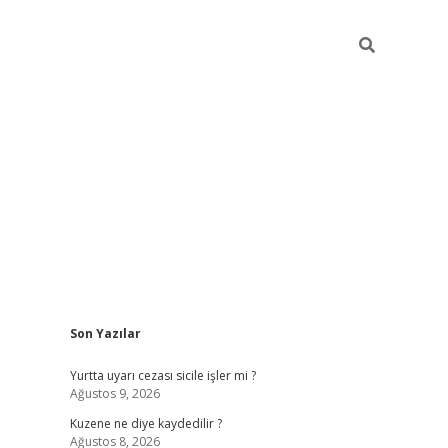
Sidebar
Son Yazılar
ilbet giriş
https://betexpergiris.casino/
betexpergir.n
Yurtta uyarı cezası sicile işler mi ?
Ağustos 9, 2026
Kuzene ne diye kaydedilir ?
Ağustos 8, 2026