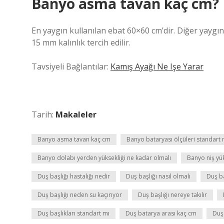
Banyo asma tavan kaç cm?
En yaygın kullanılan ebat 60×60 cm’dir. Diğer yaygı
15 mm kalınlık tercih edilir.
Tavsiyeli Bağlantılar:
Kamış Ayağı Ne Işe Yarar
Tarih:
Makaleler
Banyo asma tavan kaç cm
Banyo bataryası ölçüleri standart 
Banyo dolabı yerden yüksekliği ne kadar olmalı
Banyo niş yük
Duş başlığı hastalığı nedir
Duş başlığı nasıl olmalı
Duş ba
Duş başlığı neden su kaçırıyor
Duş başlığı nereye takılır
Duş başlıkları standart mı
Duş batarya arası kaç cm
Duş