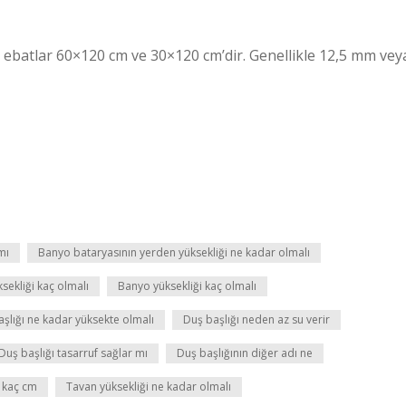
n ebatlar 60×120 cm ve 30×120 cm’dir. Genellikle 12,5 mm vey
mı
Banyo bataryasının yerden yüksekliği ne kadar olmalı
sekliği kaç olmalı
Banyo yüksekliği kaç olmalı
şlığı ne kadar yüksekte olmalı
Duş başlığı neden az su verir
Duş başlığı tasarruf sağlar mı
Duş başlığının diğer adı ne
 kaç cm
Tavan yüksekliği ne kadar olmalı