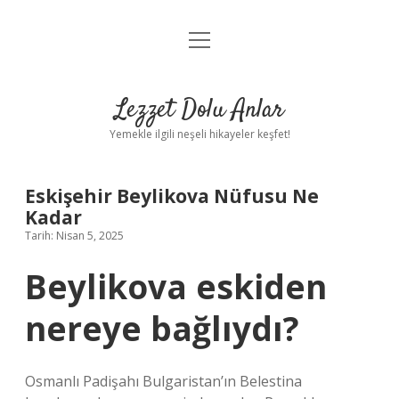
menüyü
Anasayfa
aç
Gizlilik Politikası
Lezzet Dolu Anlar
Yasal Uyarı
Yemekle ilgili neşeli hikayeler keşfet!
Hakkımızda
Eskişehir Beylikova Nüfusu Ne
Kadar
Tarih: Nisan 5, 2025
Beylikova eskiden
nereye bağlıydı?
Osmanlı Padişahı Bulgaristan’ın Belestina