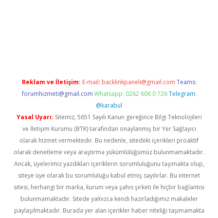
ergir.net
Reklam ve İletişim:
E-mail:
backlinkpaneli@gmail.com
Teams:
forumhizmeti@gmail.com
Whatsapp: 0262 606 0 726
Telegram:
@karabul
Yasal Uyarı:
Sitemiz, 5651 Sayılı Kanun gereğince Bilgi Teknolojileri
ve İletişim Kurumu (BTK) tarafından onaylanmış bir Yer Sağlayıcı
olarak hizmet vermektedir. Bu nedenle, sitedeki içerikleri proaktif
olarak denetleme veya araştırma yükümlülüğümüz bulunmamaktadır.
Ancak, üyelerimiz yazdıkları içeriklerin sorumluluğunu taşımakta olup,
siteye üye olarak bu sorumluluğu kabul etmiş sayılırlar. Bu internet
sitesi, herhangi bir marka, kurum veya şahıs şirketi ile hiçbir bağlantısı
bulunmamaktadır. Sitede yalnızca kendi hazırladığımız makaleler
paylaşılmaktadır. Burada yer alan içerikler haber niteliği taşımamakta