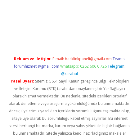
r.net
Reklam ve İletişim:
E-mail:
backlinkpaneli@gmail.com
Teams:
forumhizmeti@gmail.com
Whatsapp: 0262 606 0 726
Telegram:
@karabul
Yasal Uyarı:
Sitemiz, 5651 Sayılı Kanun gereğince Bilgi Teknolojileri
ve İletişim Kurumu (BTK) tarafından onaylanmış bir Yer Sağlayıcı
olarak hizmet vermektedir. Bu nedenle, sitedeki içerikleri proaktif
olarak denetleme veya araştırma yükümlülüğümüz bulunmamaktadır.
Ancak, üyelerimiz yazdıkları içeriklerin sorumluluğunu taşımakta olup,
siteye üye olarak bu sorumluluğu kabul etmiş sayılırlar. Bu internet
sitesi, herhangi bir marka, kurum veya şahıs şirketi ile hiçbir bağlantısı
bulunmamaktadır. Sitede yalnızca kendi hazırladığımız makaleler