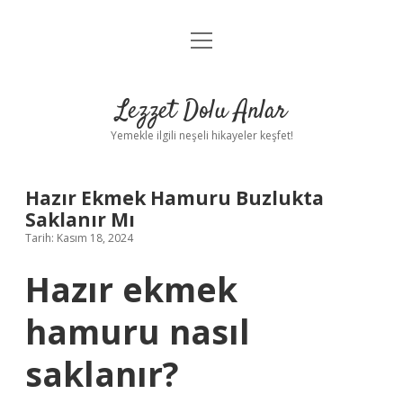
menüyü
Anasayfa
aç
Gizlilik Politikası
Lezzet Dolu Anlar
Yasal Uyarı
Yemekle ilgili neşeli hikayeler keşfet!
Hakkımızda
Hazır Ekmek Hamuru Buzlukta
Saklanır Mı
Tarih: Kasım 18, 2024
Hazır ekmek
hamuru nasıl
saklanır?