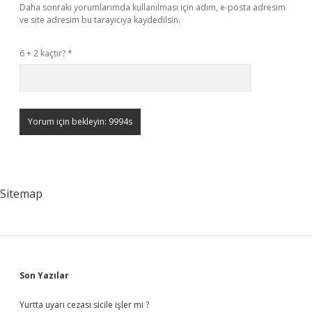
Daha sonraki yorumlarımda kullanılması için adım, e-posta adresim
ve site adresim bu tarayıcıya kaydedilsin.
6 + 2 kaçtır?
*
Sitemap
Sidebar
Son Yazılar
Yurtta uyarı cezası sicile işler mi ?