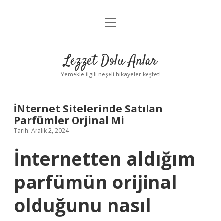
menüyü
Anasayfa
aç
Gizlilik Politikası
Lezzet Dolu Anlar
Yasal Uyarı
Yemekle ilgili neşeli hikayeler keşfet!
Hakkımızda
İNternet Sitelerinde Satılan
Parfümler Orjinal Mi
Tarih: Aralık 2, 2024
İnternetten aldığım
parfümün orijinal
olduğunu nasıl