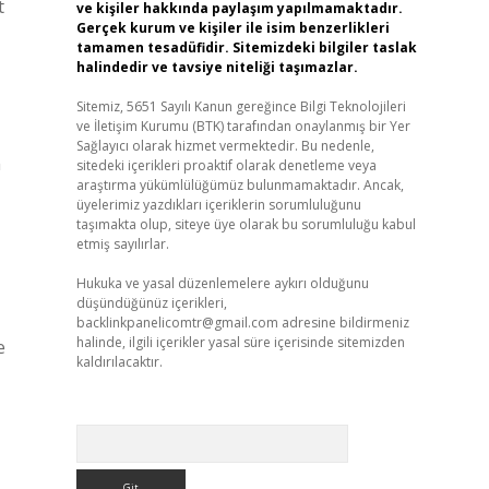
t
ve kişiler hakkında paylaşım yapılmamaktadır.
Gerçek kurum ve kişiler ile isim benzerlikleri
tamamen tesadüfidir. Sitemizdeki bilgiler taslak
halindedir ve tavsiye niteliği taşımazlar.
Sitemiz, 5651 Sayılı Kanun gereğince Bilgi Teknolojileri
ve İletişim Kurumu (BTK) tarafından onaylanmış bir Yer
Sağlayıcı olarak hizmet vermektedir. Bu nedenle,
m
sitedeki içerikleri proaktif olarak denetleme veya
araştırma yükümlülüğümüz bulunmamaktadır. Ancak,
üyelerimiz yazdıkları içeriklerin sorumluluğunu
taşımakta olup, siteye üye olarak bu sorumluluğu kabul
etmiş sayılırlar.
Hukuka ve yasal düzenlemelere aykırı olduğunu
düşündüğünüz içerikleri,
backlinkpanelicomtr@gmail.com
adresine bildirmeniz
halinde, ilgili içerikler yasal süre içerisinde sitemizden
e
kaldırılacaktır.
Arama