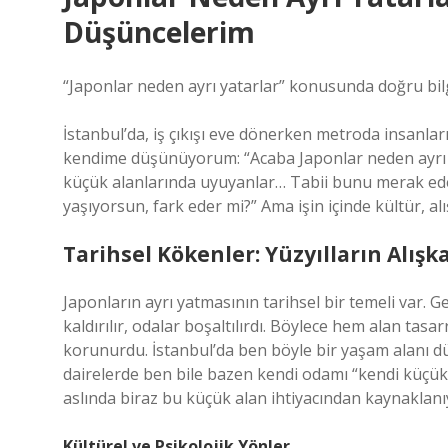
Düşüncelerim
“Japonlar neden ayrı yatarlar” konusunda doğru bilgi
İstanbul’da, iş çıkışı eve dönerken metroda insanlar
kendime düşünüyorum: “Acaba Japonlar neden ayrı y
küçük alanlarında uyuyanlar… Tabii bunu merak ede
yaşıyorsun, fark eder mi?” Ama işin içinde kültür, alı
Tarihsel Kökenler: Yüzyılların Alışka
Japonların ayrı yatmasının tarihsel bir temeli var. G
kaldırılır, odalar boşaltılırdı. Böylece hem alan tas
korunurdu. İstanbul’da ben böyle bir yaşam alanı d
dairelerde ben bile bazen kendi odamı “kendi küçük 
aslında biraz bu küçük alan ihtiyacından kaynaklanıy
Kültürel ve Psikolojik Yönler