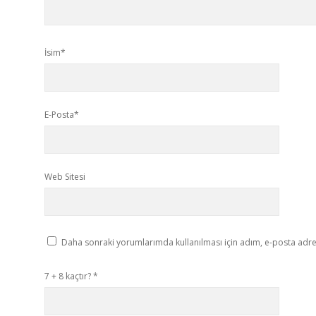
İsim*
E-Posta*
Web Sitesi
Daha sonraki yorumlarımda kullanılması için adım, e-posta adres
7 + 8 kaçtır?
*