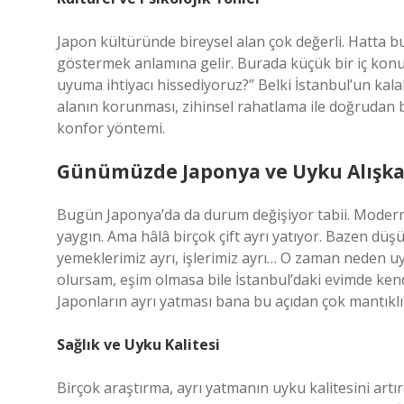
Japon kültüründe bireysel alan çok değerli. Hatta bu ö
göstermek anlamına gelir. Burada küçük bir iç kon
uyuma ihtiyacı hissediyoruz?” Belki İstanbul’un kalab
alanın korunması, zihinsel rahatlama ile doğrudan ba
konfor yöntemi.
Günümüzde Japonya ve Uyku Alışkan
Bugün Japonya’da da durum değişiyor tabii. Modern 
yaygın. Ama hâlâ birçok çift ayrı yatıyor. Bazen dü
yemeklerimiz ayrı, işlerimiz ayrı… O zaman neden u
olursam, eşim olmasa bile İstanbul’daki evimde ken
Japonların ayrı yatması bana bu açıdan çok mantıklı 
Sağlık ve Uyku Kalitesi
Birçok araştırma, ayrı yatmanın uyku kalitesini artır