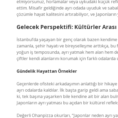
etmiyorsunuz, horlamalar veya uykudaki küçük ref
ettim. Misafir geldiğinde ayrı odada uyuduk ve sabah
çözümle hayat kalitesini artırabiliyor, ve Japonlar
Gelecek Perspektifi: Kültürler Arası
İstanbul’da yaşayan bir genç olarak bazen kendime s
zamanla, şehir hayatı ve bireyselleşme arttıkça, bu 
yoğun iş temposunda, ayrı yatmak hem alan hem de zi
çiftler kendi alanlarını korumak için farklı odalar
Gündelik Hayattan Örnekler
Geçenlerde ofisteki arkadaşımın anlattığı bir hikaye g
ayrı odalarda kaldılar. İlk başta garip geldi ama sa
ki, tek başına yaşarken bile kendine ait bir alan bulm
Japonların ayrı yatması bu açıdan bir kültürel refleks
Değerli Ohanpizza okurları, “Japonlar neden ayrı ya