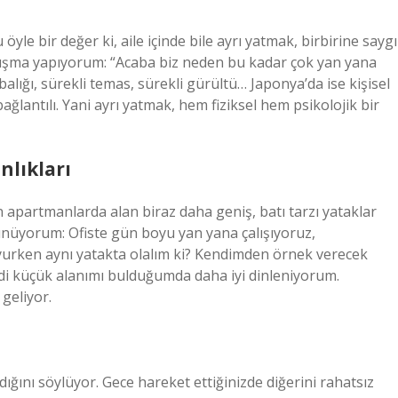
yle bir değer ki, aile içinde bile ayrı yatmak, birbirine saygı
uşma yapıyorum: “Acaba biz neden bu kadar çok yan yana
alığı, sürekli temas, sürekli gürültü… Japonya’da ise kişisel
ğlantılı. Yani ayrı yatmak, hem fiziksel hem psikolojik bir
lıkları
apartmanlarda alan biraz daha geniş, batı tarzı yataklar
şünüyorum: Ofiste gün boyu yan yana çalışıyoruz,
yurken aynı yatakta olalım ki? Kendimden örnek verecek
di küçük alanımı bulduğumda daha iyi dinleniyorum.
geliyor.
dığını söylüyor. Gece hareket ettiğinizde diğerini rahatsız