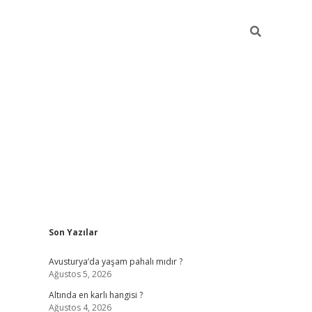
Sidebar
Son Yazılar
ilbet giriş
https://betexpergiris.casino/
betexpergi
Avusturya’da yaşam pahalı mıdır ?
Ağustos 5, 2026
Altında en karlı hangisi ?
Ağustos 4, 2026