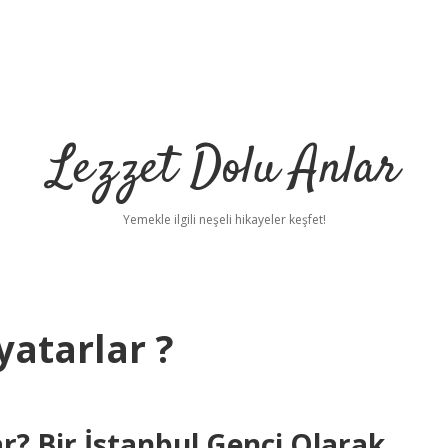
Lezzet Dolu Anlar
Yemekle ilgili neşeli hikayeler keşfet!
yatarlar ?
r? Bir İstanbul Genci Olarak