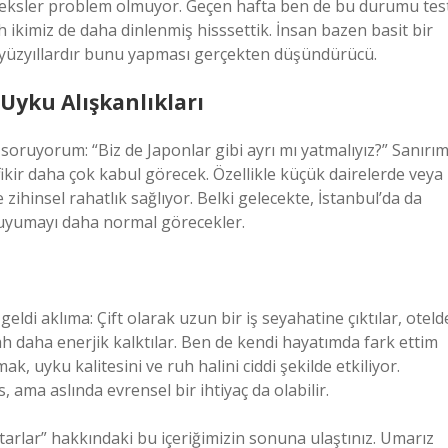
leksler problem olmuyor. Geçen hafta ben de bu durumu tes
 ikimiz de daha dinlenmiş hisssettik. İnsan bazen basit bir
ın yüzyıllardır bunu yapması gerçekten düşündürücü.
 Uyku Alışkanlıkları
oruyorum: “Biz de Japonlar gibi ayrı mı yatmalıyız?” Sanırı
fikir daha çok kabul görecek. Özellikle küçük dairelerde veya
hinsel rahatlık sağlıyor. Belki gelecekte, İstanbul’da da
da uyumayı daha normal görecekler.
eldi aklıma: Çift olarak uzun bir iş seyahatine çıktılar, oteld
bah daha enerjik kalktılar. Ben de kendi hayatımda fark ettim
ak, uyku kalitesini ve ruh halini ciddi şekilde etkiliyor.
, ama aslında evrensel bir ihtiyaç da olabilir.
tarlar” hakkındaki bu içeriğimizin sonuna ulaştınız. Umarız