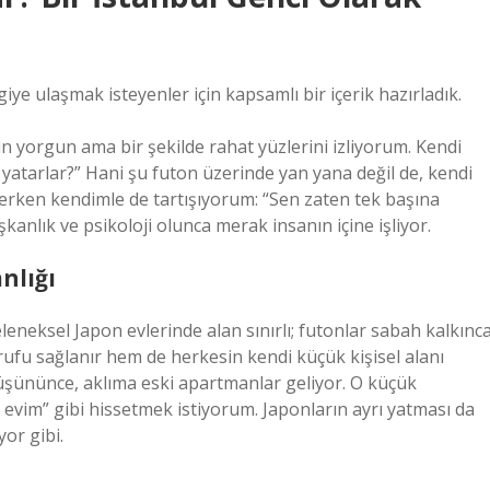
ye ulaşmak isteyenler için kapsamlı bir içerik hazırladık.
ın yorgun ama bir şekilde rahat yüzlerini izliyorum. Kendi
atarlar?” Hani şu futon üzerinde yan yana değil de, kendi
rken kendimle de tartışıyorum: “Sen zaten tek başına
şkanlık ve psikoloji olunca merak insanın içine işliyor.
nlığı
eleneksel Japon evlerinde alan sınırlı; futonlar sabah kalkınc
arrufu sağlanır hem de herkesin kendi küçük kişisel alanı
üşününce, aklıma eski apartmanlar geliyor. O küçük
evim” gibi hissetmek istiyorum. Japonların ayrı yatması da
or gibi.