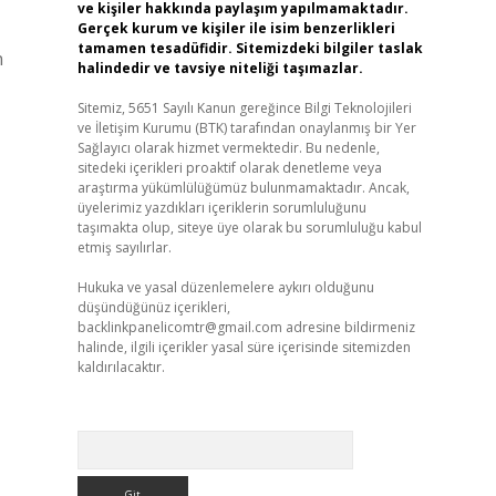
ve kişiler hakkında paylaşım yapılmamaktadır.
Gerçek kurum ve kişiler ile isim benzerlikleri
tamamen tesadüfidir. Sitemizdeki bilgiler taslak
n
halindedir ve tavsiye niteliği taşımazlar.
Sitemiz, 5651 Sayılı Kanun gereğince Bilgi Teknolojileri
ve İletişim Kurumu (BTK) tarafından onaylanmış bir Yer
Sağlayıcı olarak hizmet vermektedir. Bu nedenle,
sitedeki içerikleri proaktif olarak denetleme veya
araştırma yükümlülüğümüz bulunmamaktadır. Ancak,
üyelerimiz yazdıkları içeriklerin sorumluluğunu
taşımakta olup, siteye üye olarak bu sorumluluğu kabul
etmiş sayılırlar.
Hukuka ve yasal düzenlemelere aykırı olduğunu
düşündüğünüz içerikleri,
backlinkpanelicomtr@gmail.com
adresine bildirmeniz
halinde, ilgili içerikler yasal süre içerisinde sitemizden
kaldırılacaktır.
Arama