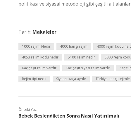
politikası ve siyasal metodoloji gibi çeşitli alt alanla
Tarih:
Makaleler
1000 rejimi Nedir
4000 hangi rejim
4000 rejim kodu ne
4053 rejim kodu nedir
5100 rejim nedir
8000 rejim kodu
Kaç çeşit rejim vardır
Kaç çeşit siyasi rejim vardır
Kaç tü
Rejim tipi nedir
Siyaset kaça ayrılır
Türkiye hangi rejimle 
Önceki Yazı
Bebek Beslendikten Sonra Nasıl Yatırılmalı