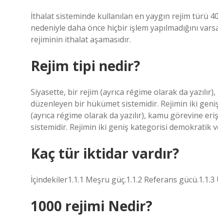
İthalat sisteminde kullanılan en yaygın rejim türü 40
nedeniyle daha önce hiçbir işlem yapılmadığını vars
rejiminin ithalat aşamasıdır.
Rejim tipi nedir?
Siyasette, bir rejim (ayrıca régime olarak da yazılı
düzenleyen bir hükümet sistemidir. Rejimin iki geniş
(ayrıca régime olarak da yazılır), kamu görevine e
sistemidir. Rejimin iki geniş kategorisi demokratik v
Kaç tür iktidar vardır?
İçindekiler1.1.1 Meşru güç.1.1.2 Referans gücü.1.1.3
1000 rejimi Nedir?