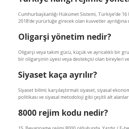
Cumhurbaşkanlığı Hükümet Sistemi, Türkiye’de 16 
2018’de yürürlüğe girecek olan kuvvetler ayrılığına
Oligarşi yönetim nedir?
Oligarşi veya takım gücü, küçük ve ayrıcalıklı bir gr
bir oligarşinin üyesi veya destekçisi olan bireyleri v
Siyaset kaça ayrılır?
Siyaset bilimi; karşılaştırmalı siyaset, siyasal ekono
politikası ve siyasal metodoloji gibi çeşitli alt alanla
8000 rejim kodu nedir?
15. Beyanname rejimi 8000 olduğunda, Yazdır / E-