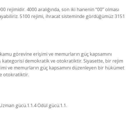
00 rejimidir. 4000 aralığında, son iki hanenin “00” olması
ayabiliriz. 5100 rejimi, ihracat sisteminde gördüğümüz 3151
r), kamu görevine erişimi ve memurların güç kapsamını
 kategorisi demokratik ve otokratiktir. Siyasette, bir rejim
rişimi ve memurların güç kapsamını düzenleyen bir hükümet
e otokratiktir.
 Uzman gücü.1.1.4 Ödül gücü.1.1.