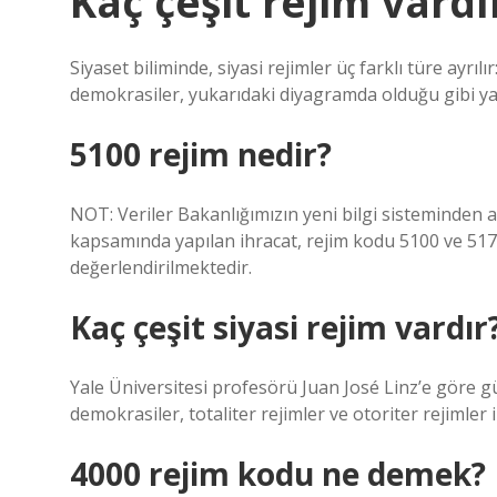
Kaç çeşit rejim vardı
Siyaset biliminde, siyasi rejimler üç farklı türe ayrılı
demokrasiler, yukarıdaki diyagramda olduğu gibi yapıl
5100 rejim nedir?
NOT: Veriler Bakanlığımızın yeni bilgi sisteminden al
kapsamında yapılan ihracat, rejim kodu 5100 ve 517
değerlendirilmektedir.
Kaç çeşit siyasi rejim vardır
Yale Üniversitesi profesörü Juan José Linz’e göre 
demokrasiler, totaliter rejimler ve otoriter rejimler 
4000 rejim kodu ne demek?