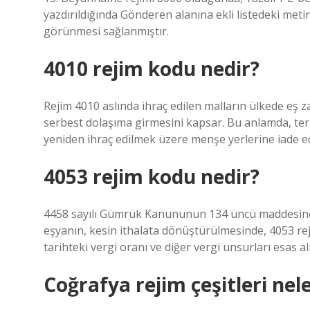
yazdırıldığında Gönderen alanına ekli listedeki me
görünmesi sağlanmıştır.
4010 rejim kodu nedir?
Rejim 4010 aslında ihraç edilen malların ülkede eş z
serbest dolaşıma girmesini kapsar. Bu anlamda, ter
yeniden ihraç edilmek üzere menşe yerlerine iade edil
4053 rejim kodu nedir?
4458 sayılı Gümrük Kanununun 134 üncü maddesine gö
eşyanın, kesin ithalata dönüştürülmesinde, 4053 rej
tarihteki vergi oranı ve diğer vergi unsurları esas alı
Coğrafya rejim çeşitleri nel