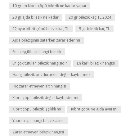
10 gram kibrit çöpü bilezik ne kadar yapar
20 gr ajda bilezik ne kadar
20 gr bilezik kaç TL 2024
22 ayar kibrit çöpü bilezik kaç TL
5 gr bilezik kaç TL
Ajda bileziğinin satarken zarar eder mi
En az işçilik için hangi bilezik
En çok tutulan bilezik hangisidir
En karlı bilezik hangisi
Hangi bilezik bozdururken değer kaybetmez
Hiç zarar etmeyen altın hangisi
Kibrit çöpü bilezik değer kaybeder mi
Kibrit çöpü bilezik işçilikli mi
Kibrit çöpü ve ajda aynı mı
Yatırım için hangi bilezik alınır
Zarar etmeyen bilezik hangisi