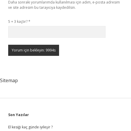
Daha sonraki yorumlarımda kullanılması için adım, e-posta adresim
ve site adresim bu tarayıcıya kaydedilsin.
5 + 3 kaçtır?
*
Sitemap
Sidebar
Son Yazılar
El kesiği kaç günde iyileşir ?