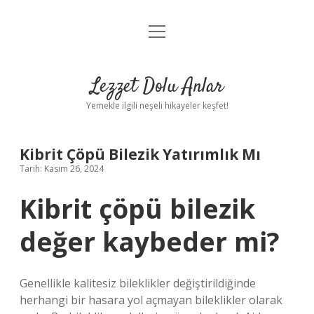
menüyü
Anasayfa
aç
Gizlilik Politikası
Lezzet Dolu Anlar
Yasal Uyarı
Yemekle ilgili neşeli hikayeler keşfet!
Hakkımızda
Kibrit Çöpü Bilezik Yatırımlık Mı
Tarih: Kasım 26, 2024
Kibrit çöpü bilezik
değer kaybeder mi?
Genellikle kalitesiz bileklikler değiştirildiğinde
herhangi bir hasara yol açmayan bileklikler olarak