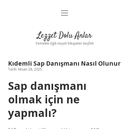
menüyü
Anasayfa
aç
Gizlilik Politikası
Lezzet Dolu Anlar
Yasal Uyarı
Yemekle ilgili neşeli hikayeler keşfet!
Hakkımızda
Kıdemli Sap Danışmanı Nasıl Olunur
Tarih: Nisan 28, 2025
Sap danışmanı
olmak için ne
yapmalı?