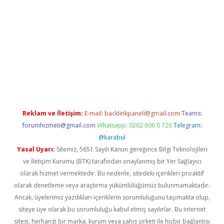
r.net
Reklam ve İletişim:
E-mail:
backlinkpaneli@gmail.com
Teams:
forumhizmeti@gmail.com
Whatsapp: 0262 606 0 726
Telegram:
@karabul
Yasal Uyarı:
Sitemiz, 5651 Sayılı Kanun gereğince Bilgi Teknolojileri
ve İletişim Kurumu (BTK) tarafından onaylanmış bir Yer Sağlayıcı
olarak hizmet vermektedir. Bu nedenle, sitedeki içerikleri proaktif
olarak denetleme veya araştırma yükümlülüğümüz bulunmamaktadır.
Ancak, üyelerimiz yazdıkları içeriklerin sorumluluğunu taşımakta olup,
siteye üye olarak bu sorumluluğu kabul etmiş sayılırlar. Bu internet
sitesi, herhangi bir marka, kurum veya şahıs şirketi ile hiçbir bağlantısı