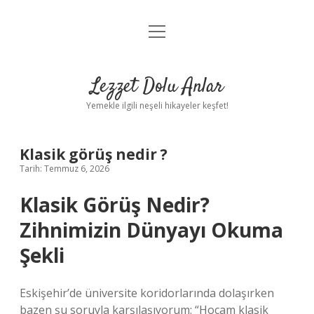
menüyü
Anasayfa
aç
Gizlilik Politikası
Lezzet Dolu Anlar
Yasal Uyarı
Yemekle ilgili neşeli hikayeler keşfet!
Hakkımızda
Klasik görüş nedir ?
Tarih: Temmuz 6, 2026
Klasik Görüş Nedir?
Zihnimizin Dünyayı Okuma
Şekli
Eskişehir’de üniversite koridorlarında dolaşırken
bazen şu soruyla karşılaşıyorum: “Hocam klasik