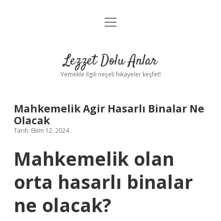
menüyü
Anasayfa
aç
Gizlilik Politikası
Lezzet Dolu Anlar
Yasal Uyarı
Yemekle ilgili neşeli hikayeler keşfet!
Hakkımızda
Mahkemelik Agir Hasarlı Binalar Ne
Olacak
Tarih: Ekim 12, 2024
Mahkemelik olan
orta hasarlı binalar
ne olacak?