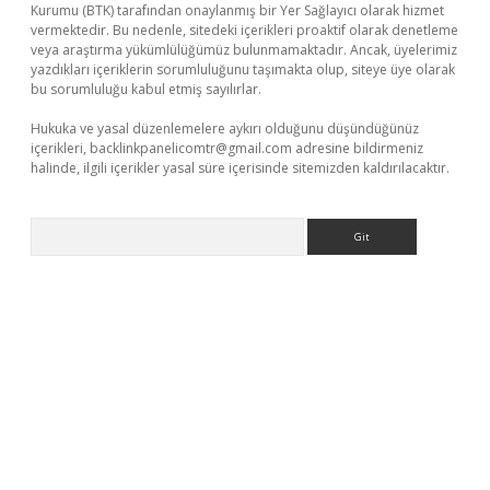
Kurumu (BTK) tarafından onaylanmış bir Yer Sağlayıcı olarak hizmet
vermektedir. Bu nedenle, sitedeki içerikleri proaktif olarak denetleme
veya araştırma yükümlülüğümüz bulunmamaktadır. Ancak, üyelerimiz
yazdıkları içeriklerin sorumluluğunu taşımakta olup, siteye üye olarak
bu sorumluluğu kabul etmiş sayılırlar.
Hukuka ve yasal düzenlemelere aykırı olduğunu düşündüğünüz
içerikleri,
backlinkpanelicomtr@gmail.com
adresine bildirmeniz
halinde, ilgili içerikler yasal süre içerisinde sitemizden kaldırılacaktır.
Arama
iriş
https://betexpergiris.casino/
betexpergir.net