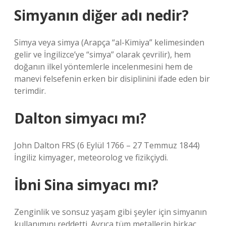
Simyanın diğer adı nedir?
Simya veya simya (Arapça “al-Kimiya” kelimesinden
gelir ve İngilizce’ye “simya” olarak çevrilir), hem
doğanın ilkel yöntemlerle incelenmesini hem de
manevi felsefenin erken bir disiplinini ifade eden bir
terimdir.
Dalton simyacı mı?
John Dalton FRS (6 Eylül 1766 – 27 Temmuz 1844)
İngiliz kimyager, meteorolog ve fizikçiydi.
İbni Sina simyacı mı?
Zenginlik ve sonsuz yaşam gibi şeyler için simyanın
kullanımını reddetti. Ayrıca tüm metallerin birkaç