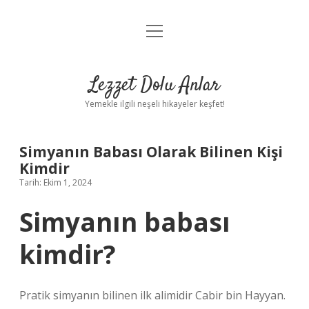
menüyü
Anasayfa
aç
Gizlilik Politikası
Lezzet Dolu Anlar
Yasal Uyarı
Yemekle ilgili neşeli hikayeler keşfet!
Hakkımızda
Simyanın Babası Olarak Bilinen Kişi
Kimdir
Tarih: Ekim 1, 2024
Simyanın babası
kimdir?
Pratik simyanın bilinen ilk alimidir Cabir bin Hayyan.