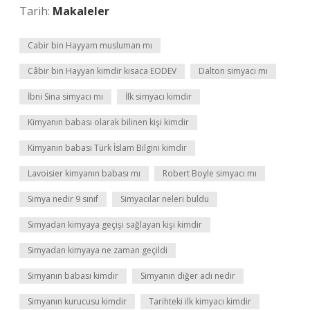
Tarih:
Makaleler
Cabir bin Hayyam musluman mı
Câbir bin Hayyan kimdir kısaca EODEV
Dalton simyacı mı
İbni Sina simyacı mı
İlk simyacı kimdir
Kimyanın babası olarak bilinen kişi kimdir
Kimyanın babası Türk İslam Bilgini kimdir
Lavoisier kimyanın babası mı
Robert Boyle simyacı mı
Simya nedir 9 sınıf
Simyacılar neleri buldu
Simyadan kimyaya geçişi sağlayan kişi kimdir
Simyadan kimyaya ne zaman geçildi
Simyanın babası kimdir
Simyanın diğer adı nedir
Simyanın kurucusu kimdir
Tarihteki ilk kimyacı kimdir