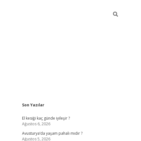
Sidebar
Son Yazılar
ilbet giriş
https://betexpergiris.casino/
betexpergir
El kesiği kaç günde iyileşir ?
Ağustos 6, 2026
Avusturya’da yaşam pahalı mıdır ?
Ağustos 5, 2026