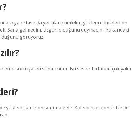
r?
nda veya ortasında yer alan cümleler, yüklem cümlelerinin
rnek: Sana gelmedim, üzgün olduğunu duymadım. Yukarıdaki
 olduğunu görüyoruz.
zılır?
lelerde soru işareti sona konur: Bu sesler birbirine çok yakı
leri?
rde yüklem cümlenin sonuna gelir: Kalemi masanın üstünde
sin.