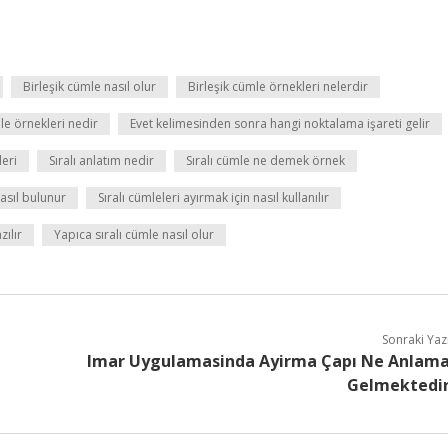
Birleşik cümle nasıl olur
Birleşik cümle örnekleri nelerdir
le örnekleri nedir
Evet kelimesinden sonra hangi noktalama işareti gelir
leri
Sıralı anlatım nedir
Sıralı cümle ne demek örnek
asıl bulunur
Sıralı cümleleri ayırmak için nasıl kullanılır
zılır
Yapıca sıralı cümle nasıl olur
Sonraki Yaz
Imar Uygulamasinda Ayirma Çapı Ne Anlam
Gelmektedi