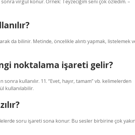
n sonra virgül konur. Örnek: Teyzeciğim seni çok özledim. –
lanılır?
larak da bilinir. Metinde, öncelikle alıntı yapmak, listelemek v
gi noktalama işareti gelir?
n sonra kullanılır. 11. “Evet, hayır, tamam” vb. kelimelerden
 kullanılabilir.
zılır?
lelerde soru işareti sona konur: Bu sesler birbirine çok yakı