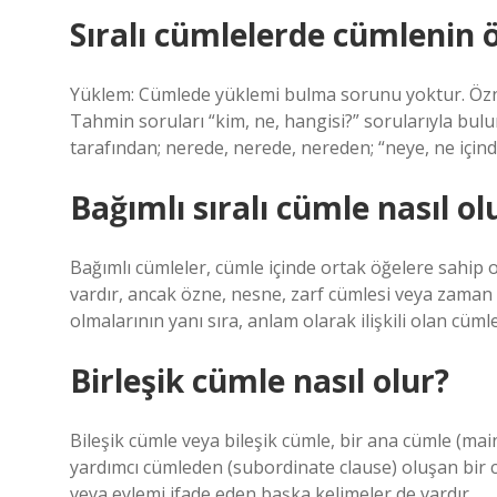
Sıralı cümlelerde cümlenin ö
Yüklem: Cümlede yüklemi bulma sorunu yoktur. Özne
Tahmin soruları “kim, ne, hangisi?” sorularıyla bulu
tarafından; nerede, nerede, nereden; “neye, ne içind
Bağımlı sıralı cümle nasıl ol
Bağımlı cümleler, cümle içinde ortak öğelere sahip o
vardır, ancak özne, nesne, zarf cümlesi veya zaman ö
olmalarının yanı sıra, anlam olarak ilişkili olan cümle
Birleşik cümle nasıl olur?
Bileşik cümle veya bileşik cümle, bir ana cümle (ma
yardımcı cümleden (subordinate clause) oluşan bir cü
veya eylemi ifade eden başka kelimeler de vardır.