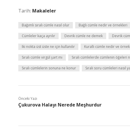
Tarih:
Makaleler
Bağımlı sıralı cümle nasıl olur
Bağlı cümle nedir ve örnekleri
Cümleler kaça ayrılır
Devrik cümle ne demek
Devrik cüm
Iki nokta üst üste ne için kullanılır
Kurallı cümle nedir ve örnek
Sıralı cümle virgül şart mı
Sıralı cümlelerde cümlenin öğeleri n
Sıralı cümlelerin sonuna ne konur
Sıralı soru cümleleri nasıl ya
Önceki Yazı
Çukurova Halayı Nerede Meşhurdur