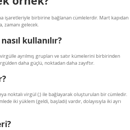
ek örnek?
ama işaretleriyle birbirine bağlanan cümlelerdir. Mart kapıdan
la, zamanı gelecek.
nasıl kullanılır?
 virgülle ayrılmış grupları ve satır kümelerini birbirinden
virgülden daha güçlü, noktadan daha zayıftır.
r?
veya noktalı virgül (;) ile bağlayarak oluşturulan bir cümledir.
ede iki yüklem (geldi, başladı) vardır, dolayısıyla iki ayrı
ri?