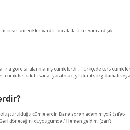
fiilimsi cümlecikler vardır; ancak iki fiilin, yani ardışık
llarına göre sıralanmamış cümlelerdir. Türkçede ters cümleler
rs cümleler, edebi sanat yaratmak, yüklemi vurgulamak vey
erdir?
ile oluşturulduğu cümlelerdir: Bana soran adam mıydı? (sıfat-
fiil) Geri döneceğini duyduğumda / Hemen geldim. (zarf)