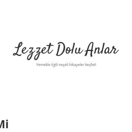
Lezzet Dolu Anlar
Yemekle ilgili neşeli hikayeler keşfet!
Mi