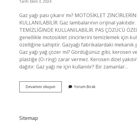
Tarih: Ekim 3, 2024
Gaz yağı pası çıkarır mı? MOTOSİKLET ZİNCİRLER
KULLANILABİLİR. Gaz lambalarının orijinal yakıt
TEMİZLİĞİNDE KULLANILABİLİR. PAS ÇÖZÜCÜ ÖZELLİĞ
genellikle motosiklet zincirlerini temizlemek için kul
özelliğine sahiptir. Gazyağı fabrikalardaki mekanik p
Gaz yağı yağ çözer mi? Gördüğünüz gibi, kerosen ve di
plastiğe (O-ring) zarar vermez. Kerosen dizel yakıtı
dağıtır. Gaz yağı ne için kullanılır? Bir zamanlar…
Gaz
Devamını okuyun
Yorum Bırak
Yağı
Pası
Çözer
Mi
Sitemap