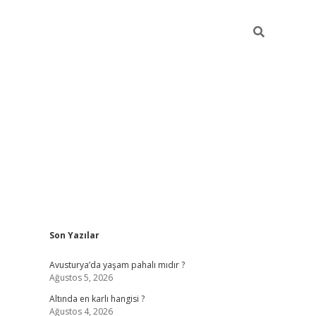
Sidebar
Son Yazılar
ilbet giriş
https://betexpergiris.casino/
betexp
Avusturya’da yaşam pahalı mıdır ?
Ağustos 5, 2026
Altında en karlı hangisi ?
Ağustos 4, 2026