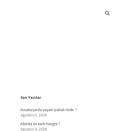
Sidebar
Son Yazılar
ilbet giriş
https://betexpergiris.casino/
betexpergir.n
Avusturya’da yaşam pahalı mıdır ?
Ağustos 5, 2026
Altında en karlı hangisi ?
Ağustos 4, 2026