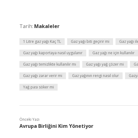
Tarih:
Makaleler
1 Litre gaz yağı Kaç TL
Gaz yağı biti geçirir mi
Gaz yağı il
Gaz yağı kaportaya nasıl uygulanır
Gaz yağı ne için kullanılır
Gaz yağı temizlikte kullanılır mı
Gaz yağı yağ çözer mi
Ga
Gaz yağı zarar verir mi
Gaz yağının rengi nasıl olur
Gazya
Yağ pası söker mi
Önceki Yazı
Avrupa Birliğini Kim Yönetiyor