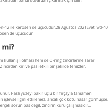
ırakmadan bandı duvardan çıkarmak için silin.
eron-12 ile kerosen de uçucudur.28 Ağustos 2021Evet, wd-40
erosen de uçucudur.
r mi?
m kullanışlı olması hem de O-ring zincirlerine zarar
ncirden kiri ve pası etkili bir şekilde temizler.
nür. Paslı yüzeyi bakır uçlu bir fırçayla tamamen
rin işlevselliğini etkilemez, ancak çok kötü hasar görmüşse,
erçek sorun pas değil, zincirin kuru çalışmasıdır…