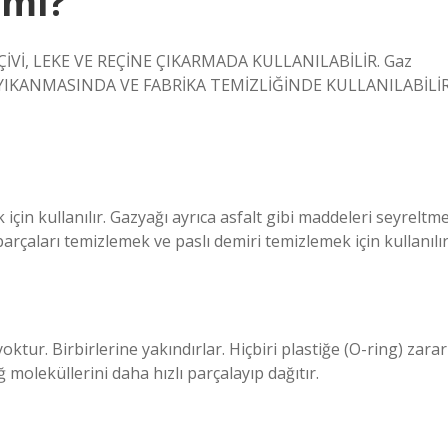
 mı?
Vİ, LEKE VE REÇİNE ÇIKARMADA KULLANILABİLİR. Gaz
RIN YIKANMASINDA VE FABRİKA TEMİZLİĞİNDE KULLANILABİLİR
 için kullanılır. Gazyağı ayrıca asfalt gibi maddeleri seyreltm
arçaları temizlemek ve paslı demiri temizlemek için kullanılır
ktur. Birbirlerine yakındırlar. Hiçbiri plastiğe (O-ring) zarar
moleküllerini daha hızlı parçalayıp dağıtır.