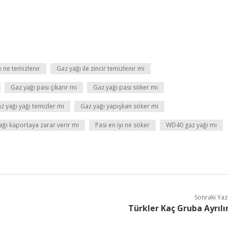
e ne temizlenir
Gaz yağı ile zincir temizlenir mi
Gaz yağı pası çıkarır mı
Gaz yağı pası söker mi
z yağı yağı temizler mi
Gaz yağı yapışkan söker mi
ğı kaportaya zarar verir mi
Pası en iyi ne söker
WD40 gaz yağı mı
Sonraki Yaz
Türkler Kaç Gruba Ayrılı