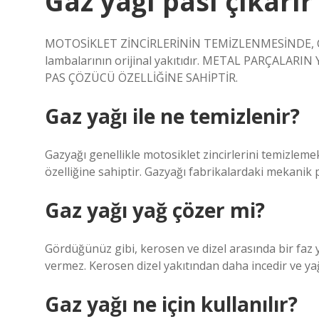
Gaz yağı pası çıkarır
MOTOSİKLET ZİNCİRLERİNİN TEMİZLENMESİNDE, Çİ
lambalarının orijinal yakıtıdır. METAL PARÇALA
PAS ÇÖZÜCÜ ÖZELLİĞİNE SAHİPTİR.
Gaz yağı ile ne temizlenir?
Gazyağı genellikle motosiklet zincirlerini temizlemek
özelliğine sahiptir. Gazyağı fabrikalardaki mekanik p
Gaz yağı yağ çözer mi?
Gördüğünüz gibi, kerosen ve dizel arasında bir faz yo
vermez. Kerosen dizel yakıtından daha incedir ve yağ 
Gaz yağı ne için kullanılır?