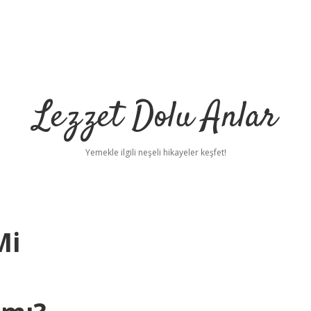
Lezzet Dolu Anlar
Yemekle ilgili neşeli hikayeler keşfet!
Mi