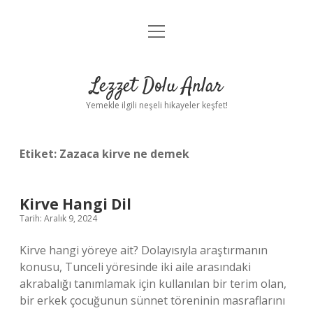
menüyü
Anasayfa
aç
Gizlilik Politikası
Lezzet Dolu Anlar
Yasal Uyarı
Yemekle ilgili neşeli hikayeler keşfet!
Hakkımızda
Etiket:
Zazaca kirve ne demek
Kirve Hangi Dil
Tarih: Aralık 9, 2024
Kirve hangi yöreye ait? Dolayısıyla araştırmanın
konusu, Tunceli yöresinde iki aile arasındaki
akrabalığı tanımlamak için kullanılan bir terim olan,
bir erkek çocuğunun sünnet töreninin masraflarını