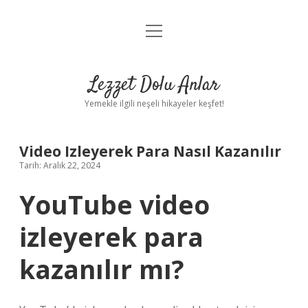
menüyü
Anasayfa
aç
Gizlilik Politikası
Lezzet Dolu Anlar
Yasal Uyarı
Yemekle ilgili neşeli hikayeler keşfet!
Hakkımızda
Video Izleyerek Para Nasıl Kazanılır
Tarih: Aralık 22, 2024
YouTube video
izleyerek para
kazanılır mı?