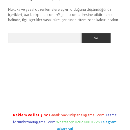
Hukuka ve yasal düzenlemelere aykırı olduğunu düşündüğünüz
içerikleri,
backlinkpanelicomtr@gmail.com
adresine bildirmeniz
halinde, ilgili içerikler yasal süre içerisinde sitemizden kaldırılacaktır.
Arama
r.net
Reklam ve İletişim:
E-mail:
backlinkpaneli@gmail.com
Teams:
forumhizmeti@gmail.com
Whatsapp: 0262 606 0 726
Telegram:
@karabul