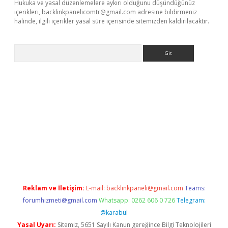
Hukuka ve yasal düzenlemelere aykırı olduğunu düşündüğünüz
içerikleri,
backlinkpanelicomtr@gmail.com
adresine bildirmeniz
halinde, ilgili içerikler yasal süre içerisinde sitemizden kaldırılacaktır.
Arama
gir.net
Reklam ve İletişim:
E-mail:
backlinkpaneli@gmail.com
Teams:
forumhizmeti@gmail.com
Whatsapp: 0262 606 0 726
Telegram:
@karabul
Yasal Uyarı:
Sitemiz, 5651 Sayılı Kanun gereğince Bilgi Teknolojileri