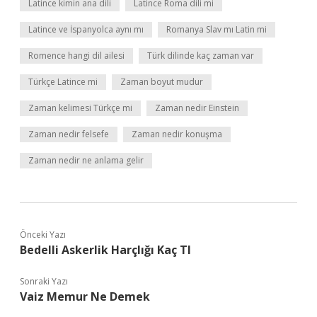
Latince kimin ana dili
Latince Roma dili mi
Latince ve İspanyolca aynı mı
Romanya Slav mı Latin mi
Romence hangi dil ailesi
Türk dilinde kaç zaman var
Türkçe Latince mi
Zaman boyut mudur
Zaman kelimesi Türkçe mi
Zaman nedir Einstein
Zaman nedir felsefe
Zaman nedir konuşma
Zaman nedir ne anlama gelir
Önceki Yazı
Bedelli Askerlik Harçlığı Kaç Tl
Sonraki Yazı
Vaiz Memur Ne Demek