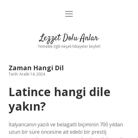
menüyü
Anasayfa
aç
Gizlilik Politikası
Lezzet Dolu Anlar
Yasal Uyarı
Yemekle ilgili neşeli hikayeler keşfet!
Hakkımızda
Zaman Hangi Dil
Tarih: Aralık 14, 2024
Latince hangi dile
yakın?
İtalyancanın yazılı ve belagatli biçiminin 700 yıldan
uzun bir süre öncesine ait edebi bir prestij